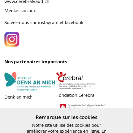
www.cerebralvaud.ch
Médias sociaux
Suivez-nous sur instagram et facebook
Nos partenaires importants
Fondation Cerebral
Denk an mich
Canton Vaud
Remarque sur les cookies
Office fédéral des
Notre site utilise des cookies pour
assurances sociales
améliorer votre expérience en ligne. En